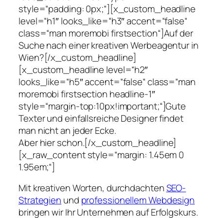
style=“padding: 0px;“][x_custom_headline
level=“h1″ looks_like=“h3″ accent=“false“
class=“man moremobi firstsection“]Auf der
Suche nach einer kreativen Werbeagentur in
Wien?[/x_custom_headline]
[x_custom_headline level=“h2″
looks_like=“h5″ accent=“false“ class=“man
moremobi firstsection headline-1″
style=“margin-top:10px!important;“]Gute
Texter und einfallsreiche Designer findet
man nicht an jeder Ecke.
Aber hier schon.[/x_custom_headline]
[x_raw_content style=“margin: 1.45em 0
1.95em;“]
Mit kreativen Worten, durchdachten
SEO-
Strategien
und
professionellem Webdesign
bringen wir Ihr Unternehmen auf Erfolgskurs.