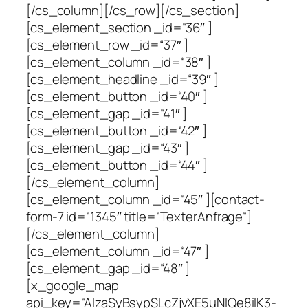
[/cs_column][/cs_row][/cs_section]
[cs_element_section _id=“36″ ]
[cs_element_row _id=“37″ ]
[cs_element_column _id=“38″ ]
[cs_element_headline _id=“39″ ]
[cs_element_button _id=“40″ ]
[cs_element_gap _id=“41″ ]
[cs_element_button _id=“42″ ]
[cs_element_gap _id=“43″ ]
[cs_element_button _id=“44″ ]
[/cs_element_column]
[cs_element_column _id=“45″ ][contact-
form-7 id=“1345″ title=“TexterAnfrage“]
[/cs_element_column]
[cs_element_column _id=“47″ ]
[cs_element_gap _id=“48″ ]
[x_google_map
api_key=“AIzaSyBsypSLcZjvXE5uNlQe8ilK3-