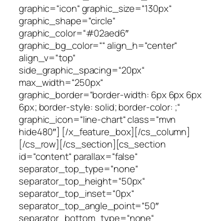
graphic=“icon“ graphic_size=“130px“
graphic_shape=“circle“
graphic_color=“#02aed6″
graphic_bg_color=““ align_h=“center“
align_v=“top“
side_graphic_spacing=“20px“
max_width=“250px“
graphic_border=“border-width: 6px 6px 6px
6px; border-style: solid; border-color: ;“
graphic_icon=“line-chart“ class=“mvn
hide480″] [/x_feature_box][/cs_column]
[/cs_row][/cs_section][cs_section
id=“content“ parallax=“false“
separator_top_type=“none“
separator_top_height=“50px“
separator_top_inset=“0px“
separator_top_angle_point=“50″
separator_bottom_type=“none“