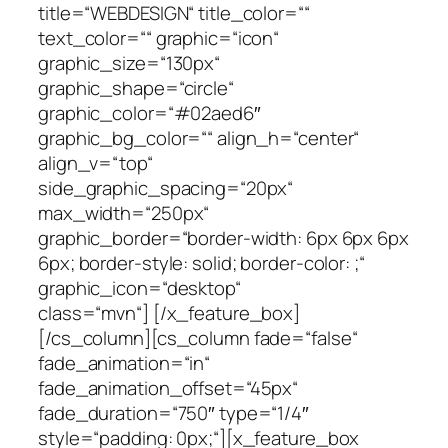
title=“WEBDESIGN“ title_color=““
text_color=““ graphic=“icon“
graphic_size=“130px“
graphic_shape=“circle“
graphic_color=“#02aed6″
graphic_bg_color=““ align_h=“center“
align_v=“top“
side_graphic_spacing=“20px“
max_width=“250px“
graphic_border=“border-width: 6px 6px 6px
6px; border-style: solid; border-color: ;“
graphic_icon=“desktop“
class=“mvn“] [/x_feature_box]
[/cs_column][cs_column fade=“false“
fade_animation=“in“
fade_animation_offset=“45px“
fade_duration=“750″ type=“1/4″
style=“padding: 0px;“][x_feature_box