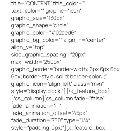
title=“CONTENT“ title_color=““
text_color=““ graphic=“icon“
graphic_size=“130px“
graphic_shape=“circle“
graphic_color=“#02aed6″
graphic_bg_color=““ align_h=“center“
align_v=“top“
side_graphic_spacing=“20px“
max_width=“250px“
graphic_border=“border-width: 6px 6px 6px
6px; border-style: solid; border-color: ;“
graphic_icon=“align-left“ class=“mvn“
style=“display:block;“] [/x_feature_box]
[/cs_column][cs_column fade=“false“
fade_animation=“in“
fade_animation_offset=“45px“
fade_duration=“750″ type=“1/4″
style=“padding: 0px;“][x_feature_box