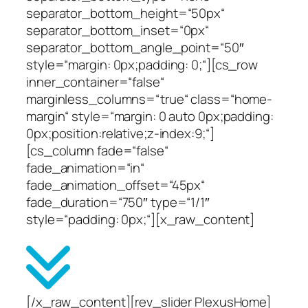
separator_bottom_height=“50px“
separator_bottom_inset=“0px“
separator_bottom_angle_point=“50″
style=“margin: 0px;padding: 0;“][cs_row
inner_container=“false“
marginless_columns=“true“ class=“home-
margin“ style=“margin: 0 auto 0px;padding:
0px;position:relative;z-index:9;“]
[cs_column fade=“false“
fade_animation=“in“
fade_animation_offset=“45px“
fade_duration=“750″ type=“1/1″
style=“padding: 0px;“][x_raw_content]
[/x_raw_content][rev_slider PlexusHome]