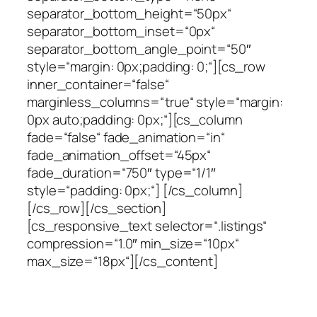
separator_bottom_height=“50px“
separator_bottom_inset=“0px“
separator_bottom_angle_point=“50″
style=“margin: 0px;padding: 0;“][cs_row
inner_container=“false“
marginless_columns=“true“ style=“margin:
0px auto;padding: 0px;“][cs_column
fade=“false“ fade_animation=“in“
fade_animation_offset=“45px“
fade_duration=“750″ type=“1/1″
style=“padding: 0px;“] [/cs_column]
[/cs_row][/cs_section]
[cs_responsive_text selector=“.listings“
compression=“1.0″ min_size=“10px“
max_size=“18px“][/cs_content]