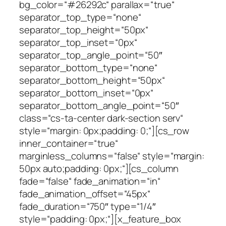
bg_color=“#26292c“ parallax=“true“
separator_top_type=“none“
separator_top_height=“50px“
separator_top_inset=“0px“
separator_top_angle_point=“50″
separator_bottom_type=“none“
separator_bottom_height=“50px“
separator_bottom_inset=“0px“
separator_bottom_angle_point=“50″
class=“cs-ta-center dark-section serv“
style=“margin: 0px;padding: 0;“][cs_row
inner_container=“true“
marginless_columns=“false“ style=“margin:
50px auto;padding: 0px;“][cs_column
fade=“false“ fade_animation=“in“
fade_animation_offset=“45px“
fade_duration=“750″ type=“1/4″
style=“padding: 0px;“][x_feature_box