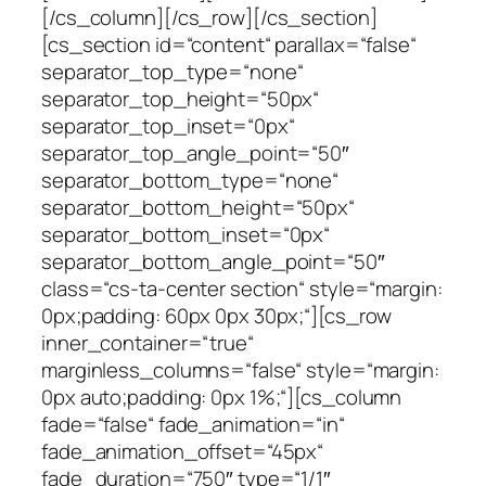
[/cs_column][/cs_row][/cs_section]
[cs_section id=“content“ parallax=“false“
separator_top_type=“none“
separator_top_height=“50px“
separator_top_inset=“0px“
separator_top_angle_point=“50″
separator_bottom_type=“none“
separator_bottom_height=“50px“
separator_bottom_inset=“0px“
separator_bottom_angle_point=“50″
class=“cs-ta-center section“ style=“margin:
0px;padding: 60px 0px 30px;“][cs_row
inner_container=“true“
marginless_columns=“false“ style=“margin:
0px auto;padding: 0px 1%;“][cs_column
fade=“false“ fade_animation=“in“
fade_animation_offset=“45px“
fade_duration=“750″ type=“1/1″