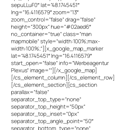
sepuLLuF0″ lat=“48.1745451″
lng=“16.4116579″ zoom=“13″
zoom_control=“false“ drag=“false“
height=“300px“ hue=“#02aed6″
no_container=“true“ class=“man
mapmobile“ style=“width:100%;max-
width:100%;“][x_google_map_marker
lat=“48.1745451″ lng=“16.4116579″
start_open=“false“ info=“Werbeagentur
Plexus“ image=““][/x_google_map]
[/cs_element_column][/cs_element_row]
[/cs_element_section][cs_section
parallax=“false“
separator_top_type=“none“
separator_top_height=“50px“
separator_top_inset=“0px“
separator_top_angle_point=“50″
separator_bottom_type=“none“