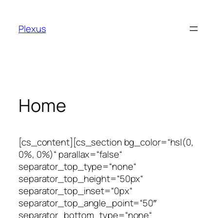
Zum
Inhalt
Plexus
springen
Home
[cs_content][cs_section bg_color=“hsl(0,
0%, 0%)“ parallax=“false“
separator_top_type=“none“
separator_top_height=“50px“
separator_top_inset=“0px“
separator_top_angle_point=“50″
separator_bottom_type=“none“