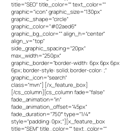
title=“SEO“ title_color=““ text_color=““
graphic=“icon“ graphic_size=“130px“
graphic_shape=“circle“
graphic_color=“#02aed6″
graphic_bg_color=““ align_h=“center“
align_v=“top“
side_graphic_spacing=“20px“
max_width=“250px“
graphic_border=“border-width: 6px 6px 6px
6px; border-style: solid; border-color: ;“
graphic_icon=“search“
class=“mvn“] [/x_feature_box]
[/cs_column][cs_column fade=“false“
fade_animation=“in“
fade_animation_offset=“45px“
fade_duration=“750″ type=“1/4″
style=“padding: 0px;“][x_feature_box
title=“SEM“ title_color=““ text_color=““