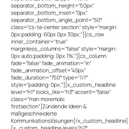
separator_bottom_height=“50px“
separator_bottom_inset=“0px“
separator_bottom_angle_point=“50″
class=“cs-ta-center section“ style=“margin:
0px;padding: 60px 0px 30px;“][cs_row
inner_container=“true“
marginless_columns=“false“ style=“margin:
0px auto;padding: 0px 1%;“][cs_column
fade=“false“ fade_animation=“in“
fade_animation_offset=“45px“
fade_duration=“750″ type=“1/1″
style=“padding: 0px;“][x_custom_headline
level=“h1″ looks_like=“h3″ accent=“false“
class=“man moremobi
firstsection“]Zündende Ideen &
maßgeschneiderte
Kommunikationslösungen[/x_custom_headline]
[x_custom_headline level=“h2″