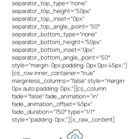
separator_top_type=“none“
separator_top_height=“50px“
separator_top_inset=“0px“
separator_top_angle_point=“50″
separator_bottom_type=“none“
separator_bottom_height=“50px“
separator_bottom_inset=“0px“
separator_bottom_angle_point=“50″
style=“margin: 0px;padding: 0px 0px 45px;“]
[cs_row inner_container=“true“
marginless_columns=“false“ style=“margin:
0px auto;padding: 0px;“][cs_column
fade=“false“ fade_animation=“in“
fade_animation_offset=“45px“
fade_duration=“750″ type=“1/1″
style=“padding: 0px;“][x_raw_content]