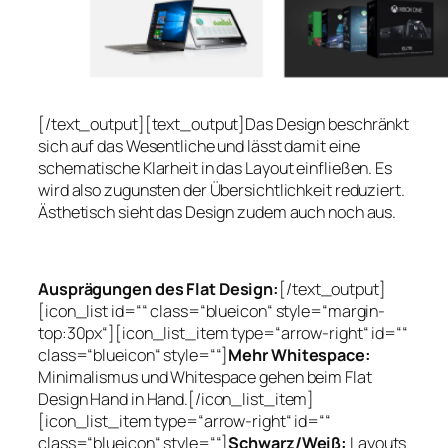
[/text_output][text_output]Das Design beschränkt
sich auf das Wesentliche und lässt damit eine
schematische Klarheit in das Layout einfließen. Es
wird also zugunsten der Übersichtlichkeit reduziert.
Ästhetisch sieht das Design zudem auch noch aus.
Ausprägungen des Flat Design:
[/text_output]
[icon_list id=““ class=“blueicon“ style=“margin-
top:30px“][icon_list_item type=“arrow-right“ id=““
class=“blueicon“ style=““]
Mehr Whitespace:
Minimalismus und Whitespace gehen beim Flat
Design Hand in Hand.[/icon_list_item]
[icon_list_item type=“arrow-right“ id=““
class=“blueicon“ style=““]
Schwarz/Weiß:
Layouts