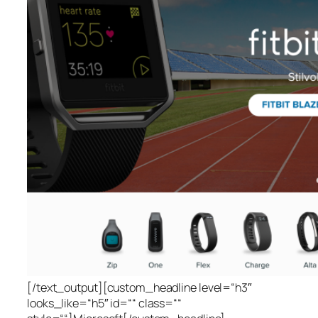
[/text_output][custom_headline level=“h3″
looks_like=“h5″ id=““ class=““