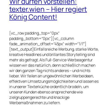
Wir dürfen vorstellen:
texter.wien – Hier regiert
König Content!
[vc_row padding_top=“0px“
padding_bottom=“0px“][vc_column
fade_animation_offset=“45px“ width=“1/1″]
[text_output]Einfallsreiche Werbung, starke Worte,
kreative Headlines und brillantes Storytelling sind
mehr als gefragt. Als Full-Service-Werbeagentur
wissen wir das natürlich, denn schließlich machen
wir den ganzen Tag nichts anderes – und nichts
lieber. Wir feilen an ungewöhnlichen Werbeideen,
effektiven Umsetzungsmöglichkeiten und lassen es
in unserer Texterküche ordentlich brodeln, um
unseren Kunden ebenso ansprechende wie
zielgruppengerechte und knackige
Werbemaßnahmen zu liefern.