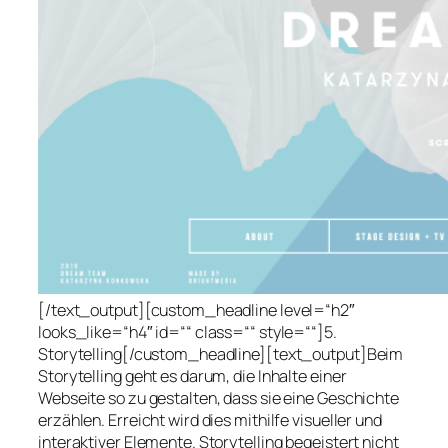
[/text_output][custom_headline level=“h2″
looks_like=“h4″ id=““ class=““ style=““]5.
Storytelling[/custom_headline][text_output]Beim
Storytelling geht es darum, die Inhalte einer
Webseite so zu gestalten, dass sie eine Geschichte
erzählen. Erreicht wird dies mithilfe visueller und
interaktiver Elemente. Storytelling begeistert nicht