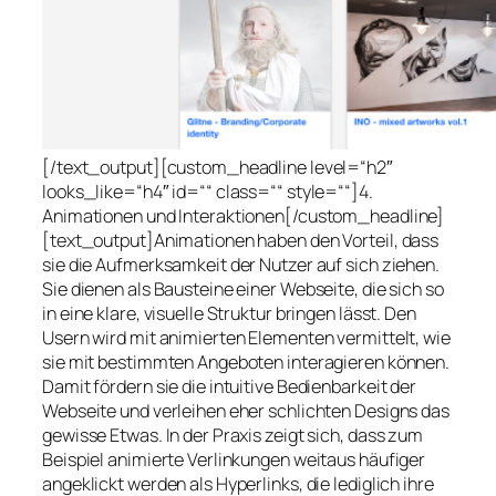
[/text_output][custom_headline level=“h2″
looks_like=“h4″ id=““ class=““ style=““]4.
Animationen und Interaktionen[/custom_headline]
[text_output]Animationen haben den Vorteil, dass
sie die Aufmerksamkeit der Nutzer auf sich ziehen.
Sie dienen als Bausteine einer Webseite, die sich so
in eine klare, visuelle Struktur bringen lässt. Den
Usern wird mit animierten Elementen vermittelt, wie
sie mit bestimmten Angeboten interagieren können.
Damit fördern sie die intuitive Bedienbarkeit der
Webseite und verleihen eher schlichten Designs das
gewisse Etwas. In der Praxis zeigt sich, dass zum
Beispiel animierte Verlinkungen weitaus häufiger
angeklickt werden als Hyperlinks, die lediglich ihre