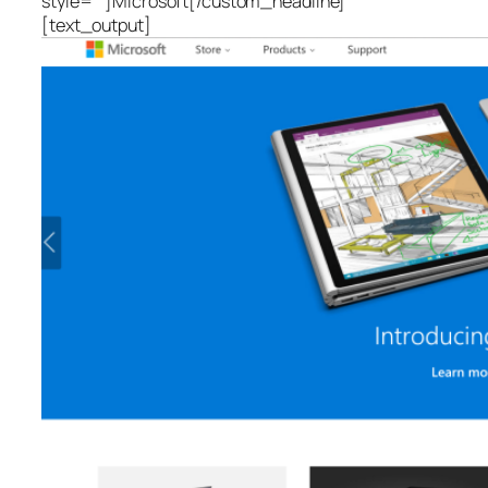
style=““]Microsoft[/custom_headline]
[text_output]