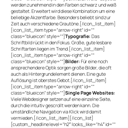
werden zunehmend in den Farben schwarz und weiß
gestaltet. Erweitert wird diese Kombination um eine
beliebige Akzentfarbe. Besonders beliebt sind zur
Zeit auch verschiedene Grautöne.[/icon_list_item]
[icon_list_item type=“arrow-right“ id=““
class=“blueicon“ style=““]
Typografie:
Das
Schriftbild rückt in den Fokus. Große, gute lesbare
Schriftarten liegen im Trend.[/icon_list_item]
[icon_list_item type=“arrow-right“ id=““
class=“blueicon“ style=““]
Bilder:
Für eine noch
ansprechendere Optik sorgen große Bilder, die oft
auch als Hintergrundelement dienen. Eine gute
Auflösung ist oberstes Gebot.[/icon_list_item]
[icon_list_item type=“arrow-right“ id=““
class=“blueicon“ style=““]
Single Page Websites:
Viele Webdesigner setzen auf eine einzelne Seite,
durch die intuitiv gescrollt werden kann. Die
umständliche Navigation via Klick wird damit
vermieden.[/icon_list_item][/icon_list]
[custom_headline level=“h2″ looks_like=“h4″ id=““