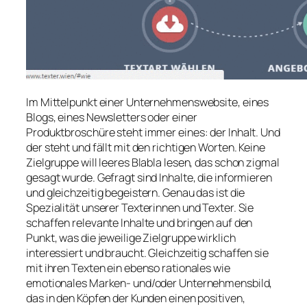
Im Mittelpunkt einer Unternehmenswebsite, eines
Blogs, eines Newsletters oder einer
Produktbroschüre steht immer eines: der Inhalt. Und
der steht und fällt mit den richtigen Worten. Keine
Zielgruppe will leeres Blabla lesen, das schon zigmal
gesagt wurde. Gefragt sind Inhalte, die informieren
und gleichzeitig begeistern. Genau das ist die
Spezialität unserer Texterinnen und Texter. Sie
schaffen relevante Inhalte und bringen auf den
Punkt, was die jeweilige Zielgruppe wirklich
interessiert und braucht. Gleichzeitig schaffen sie
mit ihren Texten ein ebenso rationales wie
emotionales Marken- und/oder Unternehmensbild,
das in den Köpfen der Kunden einen positiven,