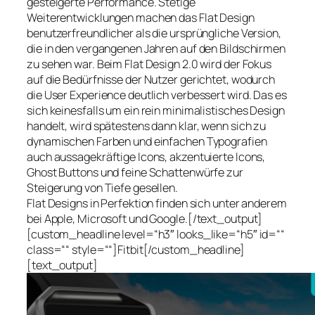
gesteigerte Performance. Stetige
Weiterentwicklungen machen das Flat Design
benutzerfreundlicher als die ursprüngliche Version,
die in den vergangenen Jahren auf den Bildschirmen
zu sehen war. Beim Flat Design 2.0 wird der Fokus
auf die Bedürfnisse der Nutzer gerichtet, wodurch
die User Experience deutlich verbessert wird. Das es
sich keinesfalls um ein rein minimalistisches Design
handelt, wird spätestens dann klar, wenn sich zu
dynamischen Farben und einfachen Typografien
auch aussagekräftige Icons, akzentuierte Icons,
Ghost Buttons und feine Schattenwürfe zur
Steigerung von Tiefe gesellen.
Flat Designs in Perfektion finden sich unter anderem
bei Apple, Microsoft und Google.[/text_output]
[custom_headline level=“h3″ looks_like=“h5″ id=““
class=““ style=““]Fitbit[/custom_headline]
[text_output]