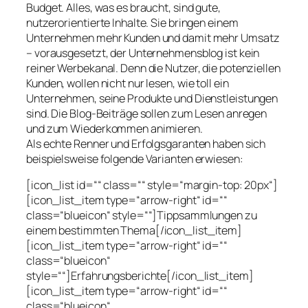
Budget. Alles, was es braucht, sind gute,
nutzerorientierte Inhalte. Sie bringen einem
Unternehmen mehr Kunden und damit mehr Umsatz
– vorausgesetzt, der Unternehmensblog ist kein
reiner Werbekanal. Denn die Nutzer, die potenziellen
Kunden, wollen nicht nur lesen, wie toll ein
Unternehmen, seine Produkte und Dienstleistungen
sind. Die Blog-Beiträge sollen zum Lesen anregen
und zum Wiederkommen animieren.
Als echte Renner und Erfolgsgaranten haben sich
beispielsweise folgende Varianten erwiesen:
[icon_list id=““ class=““ style=“margin-top: 20px“]
[icon_list_item type=“arrow-right“ id=““
class=“blueicon“ style=““]Tippsammlungen zu
einem bestimmten Thema[/icon_list_item]
[icon_list_item type=“arrow-right“ id=““
class=“blueicon“
style=““]Erfahrungsberichte[/icon_list_item]
[icon_list_item type=“arrow-right“ id=““
class=“blueicon“