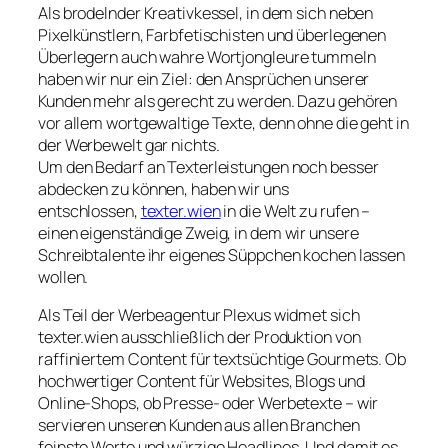
Als brodelnder Kreativkessel, in dem sich neben
Pixelkünstlern, Farbfetischisten und überlegenen
Überlegern auch wahre Wortjongleure tummeln
haben wir nur ein Ziel: den Ansprüchen unserer
Kunden mehr als gerecht zu werden. Dazu gehören
vor allem wortgewaltige Texte, denn ohne die geht in
der Werbewelt gar nichts.
Um den Bedarf an Texterleistungen noch besser
abdecken zu können, haben wir uns
entschlossen,
texter.wien
in die Welt zu rufen –
einen eigenständige Zweig, in dem wir unsere
Schreibtalente ihr eigenes Süppchen kochen lassen
wollen.
Als Teil der Werbeagentur Plexus widmet sich
texter.wien ausschließlich der Produktion von
raffiniertem Content für textsüchtige Gourmets. Ob
hochwertiger Content für Websites, Blogs und
Online-Shops, ob Presse- oder Werbetexte – wir
servieren unseren Kunden aus allen Branchen
feinste Worte und würzige Headlines. Und damit es