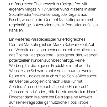
umfangreiche Themenwelt zurückgreifen. Mit
eigenem Magazin, TV-Sendern und Präsenz in allen
Social Media Netzwerken zeigt der Gigant aus
Fuschl, worauf es im Content Marketing ankommt:
regelmäßige, nutzerorientierte Information auf allen
Kanälen.
Ein weiteres Paradebeispiel für erfolgreiches
Content Marketing ist die Marke Schwarzkopf. Auf
der Website des Unternehmens dreht sich alles um
das Thema Haarprobleme – also genau das, was den
potenziellen Kunden auch beschäftigt. Reine
Werbung für die eigenen Produkte nimmt auf der
Website von Schwarzkopf vergleichsweise wenig
Raum ein. Und das ist auch gut so. Schließlich sucht
ein User bei Google nicht nach „Haarkur mit
Apfelduft“, sondern nach „Tipps bei Haarbruch“,
„Frisurentrends“ oder „Hilfe bei strapaziertem Haar“.
Findet er dann in einem der Beiträge eine Antwort
auf seine Frage oder gar nützliche Tipps, ist die