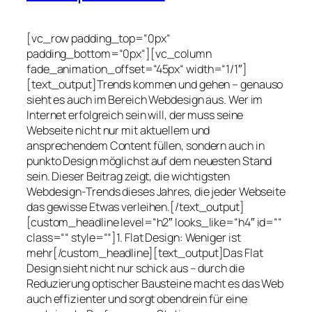
[vc_row padding_top=“0px“
padding_bottom=“0px“][vc_column
fade_animation_offset=“45px“ width=“1/1″]
[text_output]Trends kommen und gehen – genauso
sieht es auch im Bereich Webdesign aus. Wer im
Internet erfolgreich sein will, der muss seine
Webseite nicht nur mit aktuellem und
ansprechendem Content füllen, sondern auch in
punkto Design möglichst auf dem neuesten Stand
sein. Dieser Beitrag zeigt, die wichtigsten
Webdesign-Trends dieses Jahres, die jeder Webseite
das gewisse Etwas verleihen.[/text_output]
[custom_headline level=“h2″ looks_like=“h4″ id=““
class=““ style=““]1. Flat Design: Weniger ist
mehr[/custom_headline][text_output]Das Flat
Design sieht nicht nur schick aus – durch die
Reduzierung optischer Bausteine macht es das Web
auch effizienter und sorgt obendrein für eine