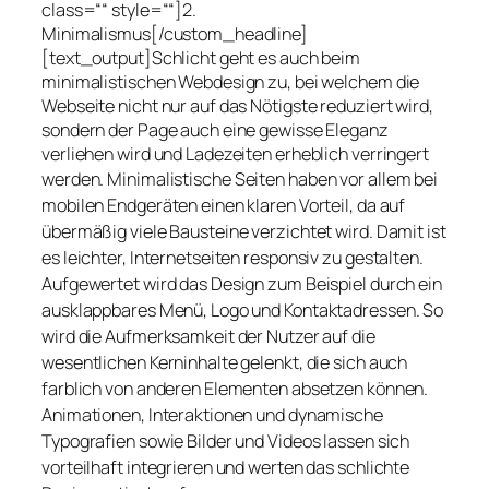
class=““ style=““]2.
Minimalismus[/custom_headline]
[text_output]Schlicht geht es auch beim
minimalistischen Webdesign zu, bei welchem die
Webseite nicht nur auf das Nötigste reduziert wird,
sondern der Page auch eine gewisse Eleganz
verliehen wird und Ladezeiten erheblich verringert
werden.
Minimalistische Seiten haben vor allem bei
mobilen Endgeräten einen klaren Vorteil, da auf
übermäßig viele Bausteine verzichtet wird. Damit ist
es leichter, Internetseiten responsiv zu gestalten.
Aufgewertet wird das Design zum Beispiel durch ein
ausklappbares Menü, Logo und Kontaktadressen. So
wird die Aufmerksamkeit der Nutzer auf die
wesentlichen Kerninhalte gelenkt, die sich auch
farblich von anderen Elementen absetzen können.
Animationen, Interaktionen und dynamische
Typografien sowie Bilder und Videos lassen sich
vorteilhaft integrieren und werten das schlichte